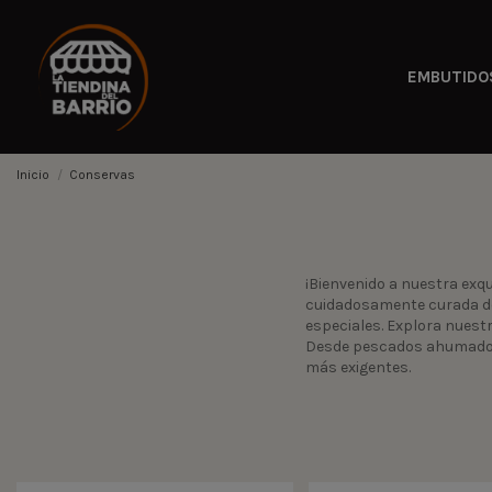
EMBUTIDO
Inicio
Conservas
¡Bienvenido a nuestra exq
cuidadosamente curada de
especiales. Explora nuest
Desde pescados ahumados 
más exigentes.