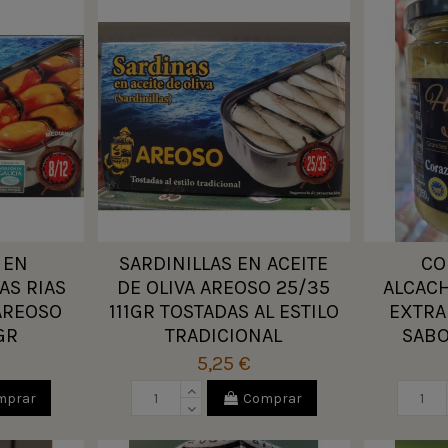
 EN
SARDINILLAS EN ACEITE
CO
AS RIAS
DE OLIVA AREOSO 25/35
ALCACH
AREOSO
111GR TOSTADAS AL ESTILO
EXTRA
GR
TRADICIONAL
SABO
5,25 €
mprar
Comprar