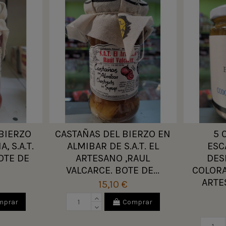
BIERZO
CASTAÑAS DEL BIERZO EN
5 
, S.A.T.
ALMIBAR DE S.A.T. EL
ESC
OTE DE
ARTESANO ,RAUL
DES
VALCARCE. BOTE DE...
COLORA
ARTE
15,10 €
mprar
Comprar