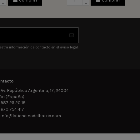
Comprar
Comprar
stra información de contacto en el aviso legal.
ntacto
Av. República Argentina, 17, 24004
ón (España)
987 25 20 18
670 754 417
info@latiendinadelbarrio.com