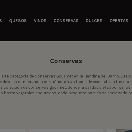
S
QUESOS
VINOS
CONSERVAS
DULCES
OFERTAS
Conservas
uisita categoría de Conservas Gourmet en la Tiendina del Barrio. Desc
 delicias conservadas que añadirán un toque de exquisitez a tus c
ra colección de conservas gourmet, donde la calidad y el sabor se fu
hasta vegetales encurtidos, cada producto ha sido seleccionado p