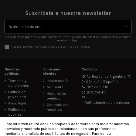
Suscríbete a nuestra newsletter
Puede darse de baja en cualquier momento. Para ello, consulte nuestra información de contacto
en el aviso legal.
Acepto los
términos y condiciones
y la
política de privacidad
Nuestras
Zona para
Contacto
políticas
clientes
Av. República Argentina, 17,
Términos y
Iniciar sesión
24004 León (España)
condiciones
987 25 20 18
Mi cuenta
Política de
670 754 417
Historial de
privacidad
pedidos
info@latiendinadelbarrio.com
Aviso legal
Contacte con
Política de
nosotros
cookies
Accesibilidad
Este sitio web utiliza cookies propias y de terceros para mejorar nuestros
servicios y mostrarle publicidad relacionada con sus preferencias
mediante el análisis de sus hábitos de navegación. Para dar su