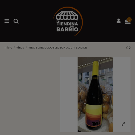
0
Inicio
Vinos
VINO BLANCO GODELLO LOF LA JURISDICION