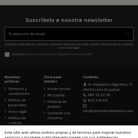
Suscríbete a nuestra newsletter
Puede darse de baja en cualquier momento. Para ello, consulte nuestra información de contacto
en el aviso legal.
Acepto los
términos y condiciones
y la
política de privacidad
Nuestras
Zona para
Contacto
políticas
clientes
Av. República Argentina, 17,
Términos y
Iniciar sesión
24004 León (España)
condiciones
987 25 20 18
Mi cuenta
Política de
670 754 417
Historial de
privacidad
pedidos
info@latiendinadelbarrio.com
Aviso legal
Contacte con
Política de
nosotros
cookies
Accesibilidad
Este sitio web utiliza cookies propias y de terceros para mejorar nuestros
servicios y mostrarle publicidad relacionada con sus preferencias