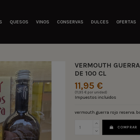
S
QUESOS
VINOS
CONSERVAS
DULCES
OFERTAS
VERMOUTH GUERRA 
DE 100 CL
11,95 €
(11,95 € por unidad)
Impuestos incluidos
vermouth guerra rojo reserva. b
COMPRAR