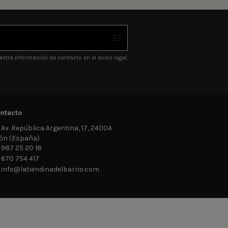
stra información de contacto en el aviso legal.
ntacto
Av. República Argentina, 17, 24004
ón (España)
987 25 20 18
670 754 417
info@latiendinadelbarrio.com